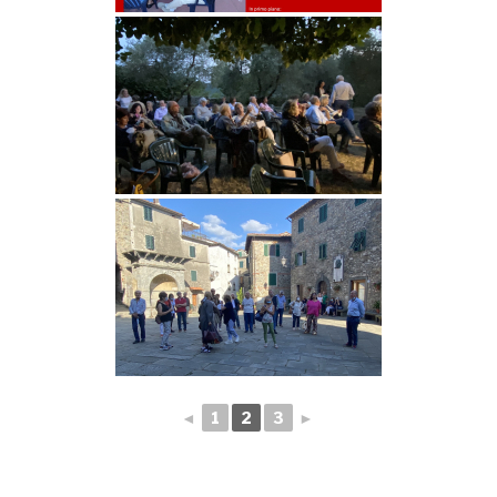
◄
1
2
3
►