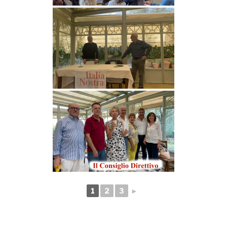
1
2
3
►